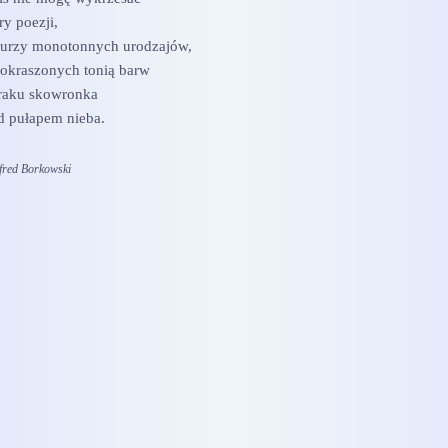
ry poezji,
burzy monotonnych urodzajów,
eokraszonych tonią barw
braku skowronka
d pułapem nieba.
fred Borkowski