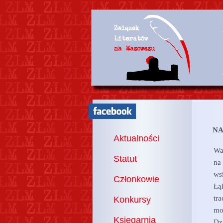
NA
Aktualności
Wa
Statut
na
ws
Członkowie
Łąk
tr
Konkursy
mo
Księgarnia
Dz