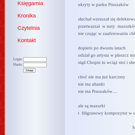
Księgarnia
ukryty w parku Pruszaków
Kronika
słuchał wzruszał się delekto
przetwarzał w nuty mazurk
Czytelnia
nie czując w zaaferowaniu chł
Kontakt
dopiero po dwustu latach
odział go artysta w płaszcz mi
Login:
stąd Chopin tu wciąż stoi i s
Hasło:
choć nie ma już karczmy
nie ma altanki
nie ma Pruszaków…
ale są mazurki
i filigranowy kompozytor w 
Sanniki