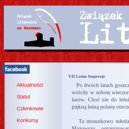
VII Leśne Impresje
Aktualności
Po dwóch latach goszcz
wróciły w sobotę wieczor
Statut
lasów. Choć nie do leśn
piękną leśną polanę otoc
Członkowie
Konkursy
Ta stosunkowo młoda im
Mazowszu, organizowan