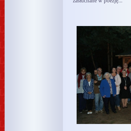
zasłuchane w poezję...