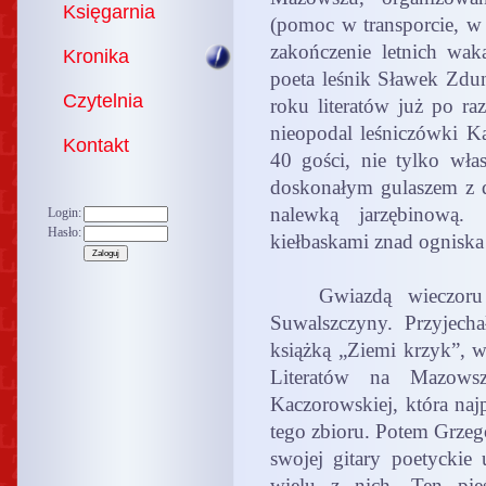
Księgarnia
(pomoc w transporcie, w 
zakończenie letnich waka
Kronika
poeta leśnik Sławek Zdun
Czytelnia
roku literatów już po r
nieopodal leśniczówki Ka
Kontakt
40 gości, nie tylko wł
doskonałym gulaszem z 
nalewką jarzębinową. L
Login:
Hasło:
kiełbaskami znad ogniska
Gwiazdą wieczoru by
Suwalszczyny. Przyjech
książką „Ziemi krzyk”, 
Literatów na Mazows
Kaczorowskiej, która naj
tego zbioru. Potem Grzeg
swojej gitary poetyckie
wielu z nich. Ten pie