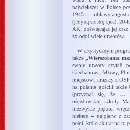
największej w Polsce po
1945 r. – obławy augustow
(jedyną siostrę ojca), 20
AK, poświęcając jej oraz
zbrodni wiele utworów.
W artystycznym programi
także
„Wierszorama ma
swoje utwory czytali 
Ciechanowa, Mławy, Płońs
miejscowi strażacy z OSP
na polanie gościli także
(przyznał się, że … c
ościsłowskiej szkoły M
niezwykle piękne, wręc
niebem – najpierw z za
pełni, które akurat na to