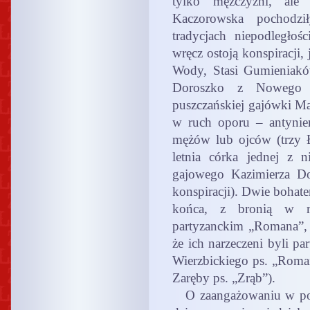
tylko mężczyźni, ale 
Kaczorowska pochodzi
tradycjach niepodległo
wręcz ostoją konspiracji,
Wody, Stasi Gumieniakó
Doroszko z Nowego L
puszczańskiej gajówki Ma
w ruch oporu – antynie
mężów lub ojców (trzy 
letnia córka jednej z 
gajowego Kazimierza Do
konspiracji). Dwie bohate
końca, z bronią w rę
partyzanckim „Romana”, 
że ich narzeczeni byli pa
Wierzbickiego ps. „Roma
Zaręby ps. „Zrąb”).
O zaangażowaniu w podz