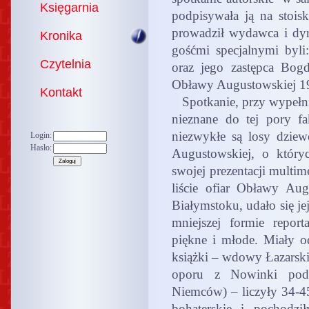
Księgarnia
podpisywała ją na stoi
prowadził wydawca i dyr
Kronika
gośćmi specjalnymi byli
Czytelnia
oraz jego zastępca Bog
Obławy Augustowskiej 1
Kontakt
Spotkanie, przy wypełnio
nieznane do tej pory f
niezwykłe są losy dzie
Login:
Hasło:
Augustowskiej, o który
swojej prezentacji multime
liście ofiar Obławy Au
Białymstoku, udało się je
mniejszej formie repor
piękne i młode. Miały od
książki – wdowy Łazarski
oporu z Nowinki pod
Niemców) – liczyły 34-45
bohaterskie i pochodzi