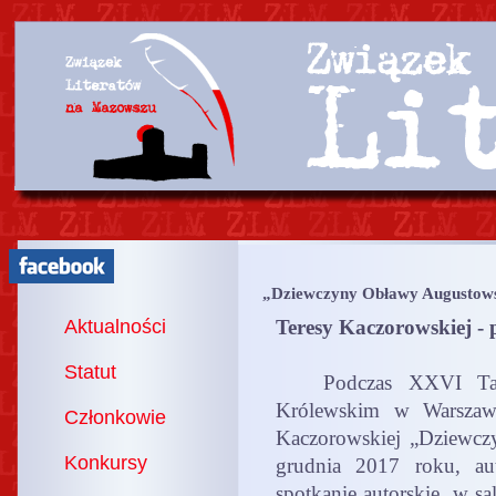
„Dziewczyny Obławy Augustows
Aktualności
Teresy Kaczorowskiej 
Statut
Podczas XXVI Targó
Królewskim w Warszawi
Członkowie
Kaczorowskiej „Dziewcz
Konkursy
grudnia 2017 roku, au
spotkanie autorskie w s