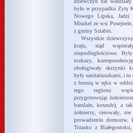
dziewczyn nie wiedziały 
było w przypadku Zyty K
Nowego Lipska, Jadzi 
Miszkel ze wsi Posejnele
z gminy Sztabin.
Wszystkie dziewczyny 
kraju, stąd wspier
niepodległościowe. Były
rozkazy, korespondencj
obsługiwały skrzynki k
były sanitariuszkami, i to
z bronią w ręku w oddzia
tego regionu wspier
przygotowując żołnierzom 
bandaże, koszule), a ta
żołnierzy, cerowały, n
prowadzeniu domostw, k
Trzasko z Białegostoku,