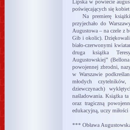
Lipska w powiecie augus
poświęcających się kobi
Na premierę książki 
przyjechało do Warszaw
Augustowa – na czele z b
Gib i okolic). Dziękowali
biało-czerwonymi kwiata
druga książka Tere
Augustowskiej” (Bellon
powojennej zbrodni, na
w Warszawie podkreślano
młodych czytelników
dziewczynach) wyklęty
naśladowania. Książka ta
oraz tragiczną powojenną
edukacyjną, uczy miłości 
*** Obława Augustowska 