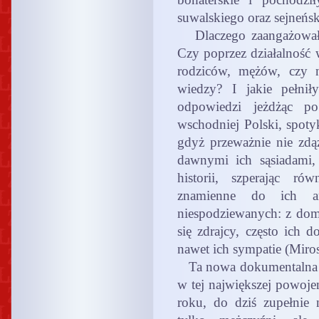
suwalskiego oraz sejneńs
Dlaczego zaangażowały
Czy poprzez działalność
rodziców, mężów, czy n
wiedzy? I jakie pełnił
odpowiedzi jeżdżąc po
wschodniej Polski, spotyk
gdyż przeważnie nie zdą
dawnymi ich sąsiadami,
historii, szperając ró
znamienne do ich ar
niespodziewanych: z domó
się zdrajcy, często ich 
nawet ich sympatie (Miro
Ta nowa dokumentalna k
w tej największej powoje
roku, do dziś zupełnie n