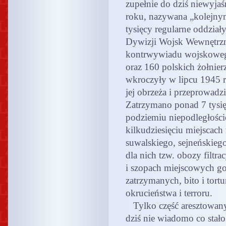
zupełnie do dziś niewyjaś
roku, nazywana „kolejnym
tysięcy regularne oddział
Dywizji Wojsk Wewnętrz
kontrwywiadu wojskowe
oraz 160 polskich żołnier
wkroczyły w lipcu 1945 r
jej obrzeża i przeprowadz
Zatrzymano ponad 7 tysię
podziemiu niepodległośc
kilkudziesięciu miejscac
suwalskiego, sejneńskiego
dla nich tzw. obozy filtr
i szopach miejscowych go
zatrzymanych, bito i tor
okrucieństwa i terroru.
Tylko część aresztowan
dziś nie wiadomo co stało