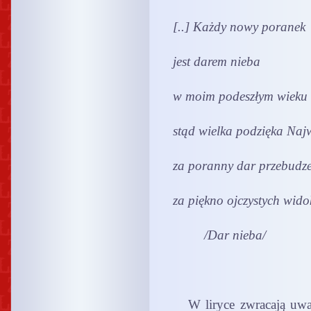
[..] Każdy nowy poranek
jest darem nieba
w moim podeszłym wieku
stąd wielka podzięka Na
za poranny dar przebudz
za piękno ojczystych wid
/Dar nieba/
W liryce zwracają uwagę 