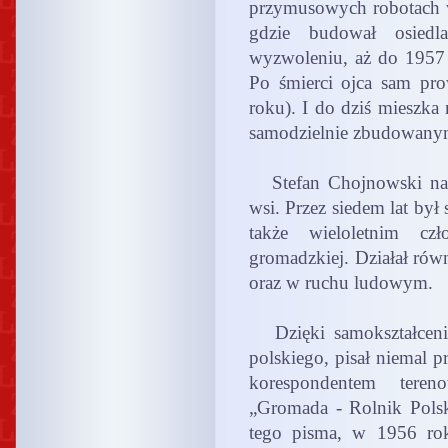
przymusowych robotach 
gdzie budował osiedl
wyzwoleniu, aż do 1957 
Po śmierci ojca sam pr
roku). I do dziś mieszka
samodzielnie zbudowan
Stefan Chojnowski nale
wsi. Przez siedem lat by
także wieloletnim cz
gromadzkiej. Działał równ
oraz w ruchu ludowym.
Dzięki samokształceniu
polskiego, pisał niemal p
korespondentem teren
„Gromada - Rolnik Polsk
tego pisma, w 1956 rok