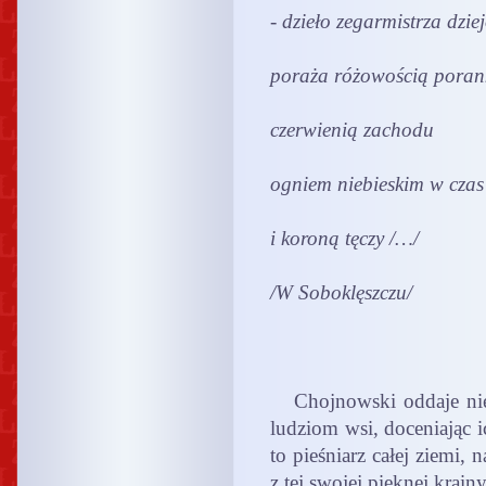
- dzieło zegarmistrza dzie
poraża różowością poran
czerwienią zachodu
ogniem niebieskim w czas
i koroną tęczy /…/
/W Soboklęszczu/
Chojnowski oddaje nie t
ludziom wsi, doceniając 
to pieśniarz całej ziemi, n
z tej swojej pięknej krai