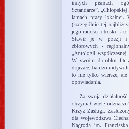
innych pismach ogól
Sztandarze”, „Chłopskiej 
łamach prasy lokalnej. 
(szczególnie tej najbliżs
jego radości i troski - 
Sławił je w poezji i
zbiorowych - regionaln
„Antologii współczesnej 
W swoim dorobku liter
dojrzałe, bardzo indywidu
to nie tylko wiersze, ale
opowiadania.
Za swoją działalność l
otrzymał wiele odznacze
Krzyż Zasługi, Zasłużon
dla Województwa Ciecha
Nagrodą im. Franciszka