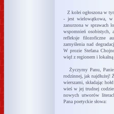
Z kolei ogłoszona w tym 
- jest wielowątkowa, w 
zanurzona w sprawach lok
wspomnień osobistych, al
refleksje filozoficzne 
zamyślenia nad degradacj
W prozie Stefana Chojn
więź z regionem i lokalną
Życzymy Panu, Panie St
rodzinnej, jak najdłużej!
wierszami, składając hoł
wieś w jej trudnej codzi
nowych utworów literack
Pana poetyckie słowa: