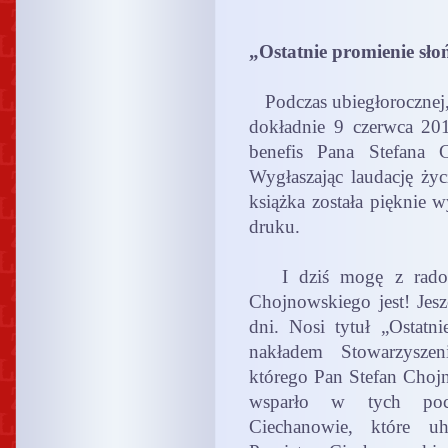
„Ostatnie promienie sł
Podczas ubiegłorocznej,
dokładnie 9 czerwca 2
benefis Pana Stefana C
Wygłaszając laudację ży
książka została pięknie 
druku.
I dziś mogę z radości
Chojnowskiego jest! Jesz
dni. Nosi tytuł „Ostatn
nakładem Stowarzysz
którego Pan Stefan Chojn
wsparło w tych poc
Ciechanowie, które uh