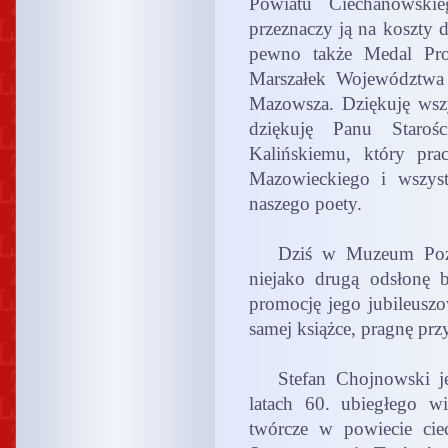
Powiatu Ciechanowskie
przeznaczy ją na koszty 
pewno także Medal Pr
Marszałek Województwa 
Mazowsza. Dziękuję wszys
dziękuję Panu Staroś
Kalińskiemu, który pr
Mazowieckiego i wszyst
naszego poety.
Dziś w Muzeum Pozyt
niejako drugą odsłonę 
promocję jego jubileusz
samej książce, pragnę pr
Stefan Chojnowski je
latach 60. ubiegłego w
twórcze w powiecie cie