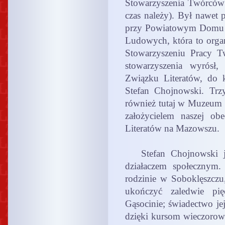
Stowarzyszenia Twórców
czas należy). Był nawet
przy Powiatowym Domu 
Ludowych, która to organ
Stowarzyszeniu Pracy T
stowarzyszenia wyrósł
Związku Literatów, do 
Stefan Chojnowski. Trz
również tutaj w Muzeum
założycielem naszej obe
Literatów na Mazowszu.
Stefan Chojnowski jes
działaczem społecznym.
rodzinie w Soboklęszcz
ukończyć zaledwie pi
Gąsocinie; świadectwo je
dzięki kursom wieczorowy