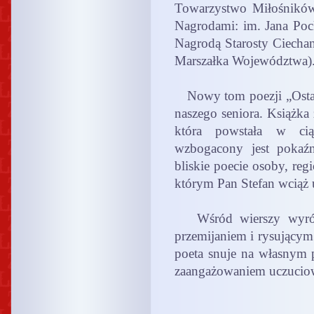
Towarzystwo Miłośników
Nagrodami: im. Jana Pock
Nagrodą Starosty Ciecha
Marszałka Województwa)
Nowy tom poezji „Ostatni
naszego seniora. Książka 
która powstała w cią
wzbogacony jest pokaźn
bliskie poecie osoby, regi
którym Pan Stefan wciąż 
Wśród wierszy wyróżnia
przemijaniem i rysującym
poeta snuje na własnym p
zaangażowaniem uczuciow