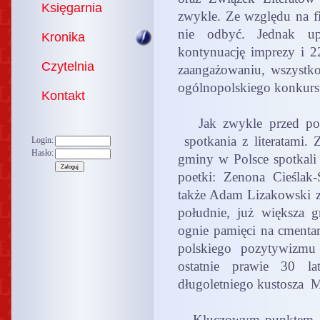
Księgarnia
zwykle. Ze względu na fi
nie odbyć. Jednak upa
Kronika
kontynuację imprezy i 
Czytelnia
zaangażowaniu, wszystko 
ogólnopolskiego konkursu
Kontakt
Jak zwykle przed połu
spotkania z literatami. 
Login:
Hasło:
gminy w Polsce spotkali 
poetki: Zenona Cieślak
także Adam Lizakowski 
południe, już większa gr
ognie pamięci na cment
polskiego pozytywizmu 
ostatnie prawie 30 la
długoletniego kustosza 
Kluczowym punktem XXI