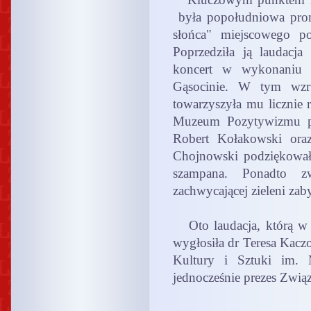
była popołudniowa prom
słońca" miejscowego po
Poprzedziła ją laudacja
koncert w wykonaniu
Gąsocinie. W tym wzru
towarzyszyła mu licznie 
Muzeum Pozytywizmu pr
Robert Kołakowski ora
Chojnowski podziękował
szampana. Ponadto 
zachwycającej zieleni za
Oto laudacja, którą w
wygłosiła dr Teresa Kac
Kultury i Sztuki im. 
jednocześnie prezes Zwią