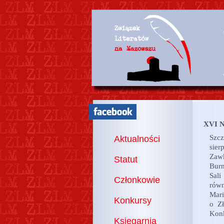
XVI N
Szcz
Aktualności
sie
Zawk
Statut
Burm
Sali
Członkowie
rów
Mari
Konkursy
o Zł
Konk
Księgarnia