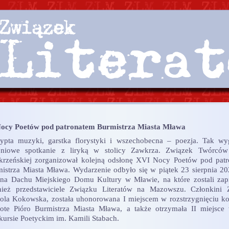
ocy Poetów pod patronatem Burmistrza Miasta Mława
ypta muzyki, garstka florystyki i wszechobecna – poezja. Tak wy
rpniowe spotkanie z liryką w stolicy Zawkrza. Związek Twórców
rzeńskiej zorganizował kolejną odsłonę XVI Nocy Poetów pod pat
istrza Miasta Mława. Wydarzenie odbyło się w piątek 23 sierpnia 20
 na Dachu Miejskiego Domu Kultury w Mławie, na które zostali zap
nież przedstawiciele Związku Literatów na Mazowszu. Członkini
ola Kokowska, została uhonorowana I miejscem w rozstrzygnięciu k
ote Pióro Burmistrza Miasta Mława, a także otrzymała II miejsce
ursie Poetyckim im. Kamili Stabach.