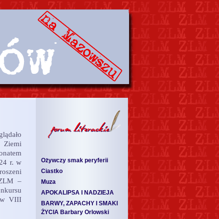
glądało
 Ziemi
ronatem
Ożywczy smak peryferii
24 r. w
roszeni
Ciastko
 ZLM –
Muza
onkursu
APOKALIPSA I NADZIEJA
 w VIII
BARWY, ZAPACHY I SMAKI
ŻYCIA Barbary Orlowski