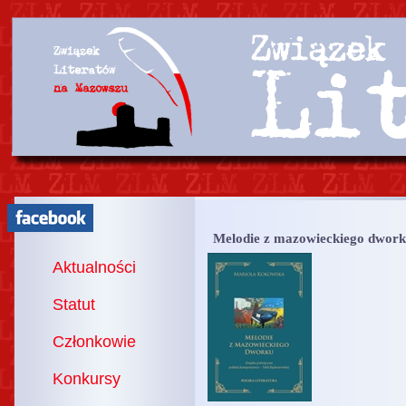
Melodie z mazowieckiego dwor
Aktualności
Statut
Członkowie
Konkursy