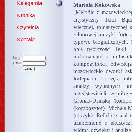
Księgarnia
Mariola Kokowska
„Melodie z mazowieckieg
Kronika
artystyczny Tekli Bąd
wiecznej, romantycznej 
Czytelnia
salonowej muzyki fortep
Kontakt
typowo biograficznych, C
opis twórczości Tekli 
melomanami i miłośnik
Login:
kompozytorki, odwołują
Hasło:
mazowieckie dworki szl
fortepianu. Ta część pub
analizy wybranych ut
przedstawicieli współcz
Gronau-Osińską (kompo
(kompozytor), Michała 
(muzyk). Refleksję nad t
uzupełniono o akustyc
widma dźwięku i analizę