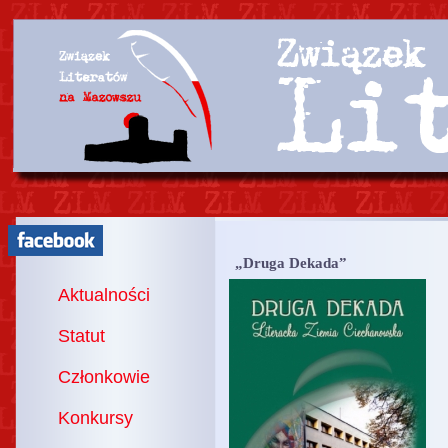
„Druga Dekada”
Aktualności
Statut
Członkowie
Konkursy