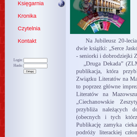
Księgarnia
Kronika
Czytelnia
Na Jubileusz 20-lecia
Kontakt
dwie książki: „Serce Jas
- seniorki i dobrodziejk
Login:
„Druga Dekada” (ZLM, 
Hasło:
publikacja, która przybl
Związku Literatów na Ma
to poprzez główne imprez
Literatów na Mazowszu
„Ciechanowskie Zeszyt
przybliża należących 
(obecnych i tych którz
Publikację zamyka ciek
podróży literackiej cz