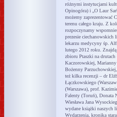
różnymi instytucjami kul
Opinogóra) i „O Laur Sar
możemy zaprezentować C
terenu całego kraju. Z ko
rozpoczynamy wspomnieni
prezesie ciechanowskich l
lekarzu medycyny śp. Alf
lutego 2012 roku. Znajdą
zbioru Ptaszki na drutach
Kaczorowskiej, Marianny 
Bożenny Parzuchowskiej,
też kilka recenzji – dr El
Łączkowskiego (Warszawa
(Warszawa), prof. Kazimi
Falenty (Toruń), Donata 
Wiesława Jana Wysockieg
wydane książki naszych li
Wydarzenia, kronika stara