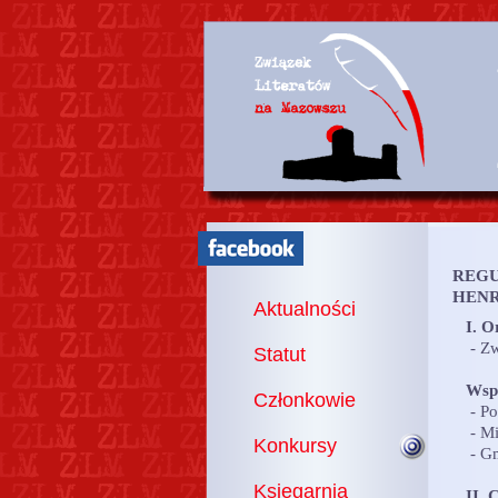
REGU
HENR
Aktualności
I. O
- Zw
Statut
Wsp
Członkowie
- Po
- Mi
Konkursy
- Gm
Księgarnia
II. 