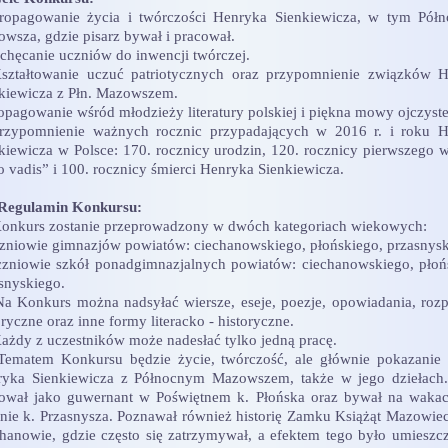
opagowanie życia i twórczości Henryka Sienkiewicza, w tym Pół
wsza, gdzie pisarz bywał i pracował.
chęcanie uczniów do inwencji twórczej.
ztałtowanie uczuć patriotycznych oraz przypomnienie związków 
kiewicza z Płn. Mazowszem.
opagowanie wśród młodzieży literatury polskiej i piękna mowy ojczyste
rzypomnienie ważnych rocznic przypadających w 2016 r. i roku H
kiewicza w Polsce: 170. rocznicy urodzin, 120. rocznicy pierwszego 
 vadis” i 100. rocznicy śmierci Henryka Sienkiewicza.
 Regulamin Konkursu:
onkurs zostanie przeprowadzony w dwóch kategoriach wiekowych:
zniowie gimnazjów powiatów: ciechanowskiego, płońskiego, przasnysk
zniowie szkół ponadgimnazjalnych powiatów: ciechanowskiego, płoń
snyskiego.
a Konkurs można nadsyłać wiersze, eseje, poezje, opowiadania, roz
oryczne oraz inne formy literacko - historyczne.
ażdy z uczestników może nadesłać tylko jedną pracę.
ematem Konkursu będzie życie, twórczość, ale głównie pokazanie
yka Sienkiewicza z Północnym Mazowszem, także w jego dziełach.
ował jako guwernant w Poświętnem k. Płońska oraz bywał na waka
nie k. Przasnysza. Poznawał również historię Zamku Książąt Mazowie
hanowie, gdzie często się zatrzymywał, a efektem tego było umieszc