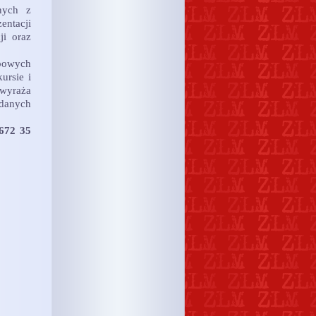
nych z
ntacji
ji oraz
obowych
ursie i
 wyraża
 danych
 672 35