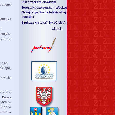
Pisze wiersze ołówkiem
nocnego
Teresa Kaczorowska – Wacław
Oszajca, partner intelektualnej
dyskusji
Henryka
Szukasz krytyka? Zwróć się AI
j.
więcej..
enryka
wydania
iego,
skiego,
pra¬wki
 śladów
 Pisarz
cjach w
ckich w
zenie w