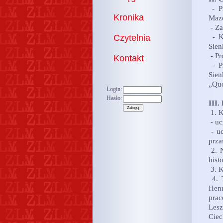
- Pr
Kronika
Mazo
- Za
Czytelnia
- Ks
Sien
- Pr
Kontakt
- P
Sien
„Quo
Login:
Hasło:
III.
1. K
- uc
- uc
prza
2. N
hist
3. K
4. T
Henr
prac
Lesz
Ciec