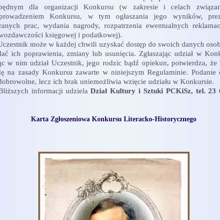
zbędnym dla organizacji Konkursu (w zakresie i celach związa
eprowadzeniem Konkursu, w tym ogłaszania jego wyników, preze
anych prac, wydania nagrody, rozpatrzenia ewentualnych reklamac
wozdawczości księgowej i podatkowej).
Uczestnik może w każdej chwili uzyskać dostęp do swoich danych os
dać ich poprawienia, zmiany lub usunięcia. Zgłaszając udział w Konk
ąc w nim udział Uczestnik, jego rodzic bądź opiekun, potwierdza, że
ę na zasady Konkursu zawarte w niniejszym Regulaminie. Podanie
 dobrowolne, lecz ich brak uniemożliwia wzięcie udziału w Konkursie.
Bliższych informacji udziela
Dział Kultury i Sztuki PCKiSz, tel. 23
Karta Zgłoszeniowa Konkursu Literacko-Historycznego