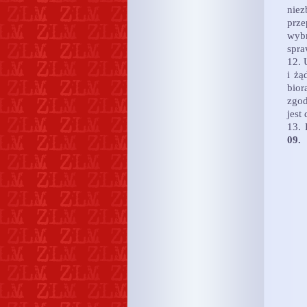
nie
prz
wybr
spra
12. 
i żą
bior
zgod
jest
13. 
09.