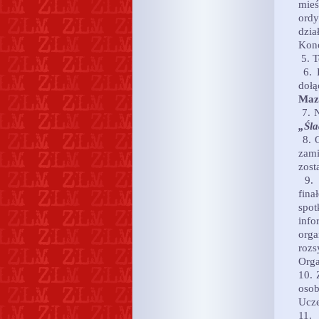
mieś
ord
dzia
Kono
5. T
6. P
dołą
Mazo
7. N
„Śla
8. O
zam
zost
9. 
fin
spot
inf
orga
rozs
Orga
10. 
oso
Ucze
11.