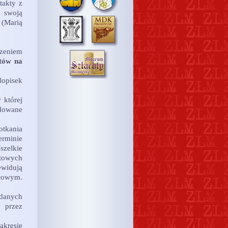
takty z
 swoją
 (Marią
czeniem
tów na
dopisek
 której
dowane
tkania
rminie
szelkie
towych
ewidują
ałowym.
 danych
 przez
kresie