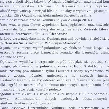
cie czasu akcji „Krzyżaków”. W latach późniejszych utrzymywał kon
ynatem opinogorskim Adamem hr. Krasińskim, który poprzez
łalność wydawniczą, nawiązał bliskie kontakty z wybitnymi pisarzami
pnicką, Elizą Orzeszkową, Aleksandrem Świętochowskim).
ermin dostarczania prac na Konkurs upływa
25 maja 2016 r.
race wraz z prawidłowo wypełnioną kartą zgłoszenia oraz oświad
czonym do Regulaminu należy dostarczyć na adres:
Związek Litera
wszu ul. Strażacka 5 06 - 400 Ciechanów
a kopercie z nadsyłanymi na Konkurs pracami powinien znaleźć się 
dy Henryka Sienkiewicza na Północnym Mazowszu"
rganizator zamierza wydać pokonkursowy zbiór, w formie książki, w
ieszczone zostaną prace Laureatów. Ponadto dla Laureatów ufun
aną inne nagrody.
Ogłoszenie wyników i wręczenie nagród odbędzie się podczas spo
ałowego, planowanego w
połowie czerwca 2016 r.
0 dokładnym te
kania zostaną powiadomieni tylko Laureaci i osoby wyróżnione. W
ormacje zostaną również umieszczone na stronach interne
nizatorów. Nagrody należy odebrać osobiście. Organizatorzy nie prz
yłki nagród do uczestników konkursu nieobecnych na spotkaniu fin
nizatorzy nie zwracają kosztów podróży.
Zgodnie z art. 25 ust. 1 Ustawy z dnia 29 sierpnia 1997 r. o ochronie
bowych Administratorem danych osobowych udostępnionych
stników Konkursu jest Organizator.
 Dane osobowe Uczestników Konkursu będą przetwarzane w za