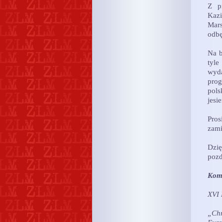
Z p
Kazi
Mar
odbę
Na b
tyle
wyda
prog
pols
jesi
Pros
zami
Dzi
pozd
Komi
XVI 
„Chr