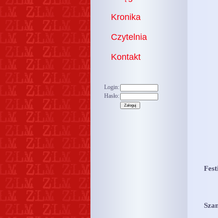
Kronika
Czytelnia
Kontakt
Login:
Hasło:
Fest
Sza