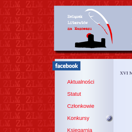
XVI M
Aktualności
Statut
Członkowie
Konkursy
Księgarnia