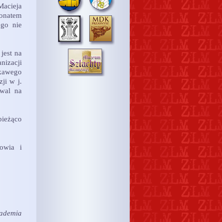
acieja
ronatem
go nie
jest na
nizacji
ekawego
ji w j.
iwal na
bieżąco
owia i
cademia