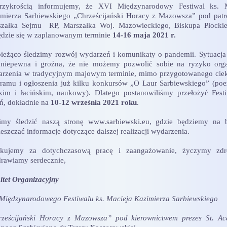
rzykrością informujemy, że XVI Międzynarodowy Festiwal ks. M
mierza Sarbiewskiego „Chrześcijański Horacy z Mazowsza” pod pat
szałka Sejmu RP, Marszałka Woj. Mazowieckiego, Biskupa Płockie
dzie się w zaplanowanym terminie
14-16 maja 2021 r.
ieżąco śledzimy rozwój wydarzeń i komunikaty o pandemii. Sytuacja 
 niepewna i groźna, że nie możemy pozwolić sobie na ryzyko orga
rzenia w tradycyjnym majowym terminie, mimo przygotowanego ci
ramu i ogłoszenia już kilku konkursów „O Laur Sarbiewskiego” (poez
kim i łacińskim, naukowy). Dlatego postanowiliśmy przełożyć Fest
eń, dokładnie na
10-12 września 2021 roku
.
imy śledzić naszą stronę www.sarbiewski.eu, gdzie będziemy na 
eszczać informacje dotyczące dalszej realizacji wydarzenia.
ękujemy za dotychczasową pracę i zaangażowanie, życzymy zdr
rawiamy serdecznie,
tet Organizacyjny
Międzynarodowego Festiwalu ks. Macieja Kazimierza Sarbiewskiego
ześcijański Horacy z Mazowsza” pod kierownictwem prezes St. A