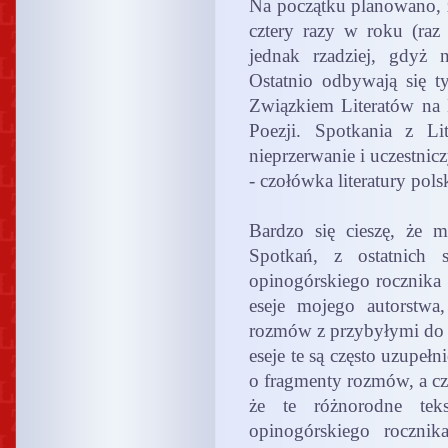
Na początku planowano, ż
cztery razy w roku (raz
jednak rzadziej, gdyż 
Ostatnio odbywają się t
Związkiem Literatów na
Poezji. Spotkania z L
nieprzerwanie i uczestnicz
- czołówka literatury polsk
Bardzo się cieszę, że 
Spotkań, z ostatnich 
opinogórskiego rocznika 
eseje mojego autorstwa
rozmów z przybyłymi do O
eseje te są często uzupełn
o fragmenty rozmów, a cza
że te różnorodne tek
opinogórskiego rocznika