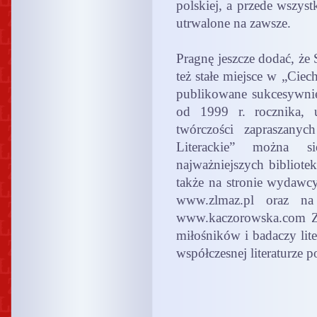
polskiej, a przede wszyst
utrwalone na zawsze.
Pragnę jeszcze dodać, że
też stałe miejsce w „Cie
publikowane sukcesywnie
od 1999 r. rocznika, 
twórczości zapraszanyc
Literackie” można s
najważniejszych bibliote
także na stronie wydawc
www.zlmaz.pl oraz na 
www.kaczorowska.com Za
miłośników i badaczy lit
współczesnej literaturze po