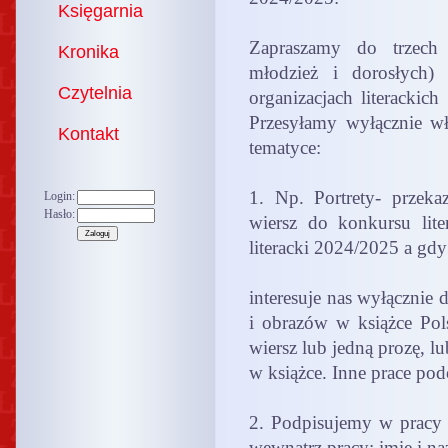
Księgarnia
Zapraszamy do trzech 
Kronika
młodzież i dorosłych)
Czytelnia
organizacjach literackic
Przesyłamy wyłącznie wł
Kontakt
tematyce:
1. Np. Portrety- przeka
Login:
Hasło:
wiersz do konkursu lite
literacki 2024/2025 a gd
interesuje nas wyłącznie 
i obrazów w książce Pols
wiersz lub jedną prozę, l
w książce. Inne prace po
2. Podpisujemy w pracy j
wewnątrz pracy: imię i n