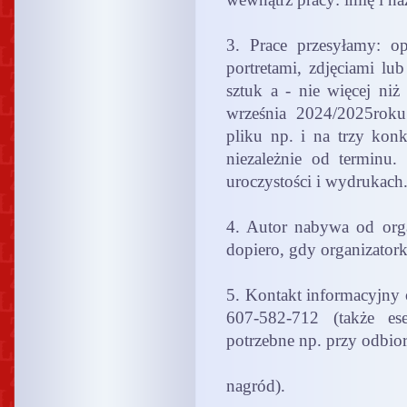
3. Prace przesyłamy: o
portretami, zdjęciami lu
sztuk a - nie więcej ni
września 2024/2025rok
pliku np. i na trzy kon
niezależnie od terminu
uroczystości i wydrukach
4. Autor nabywa od orga
dopiero, gdy organizatork
5. Kontakt informacyjny o
607-582-712 (także ese
potrzebne np. przy odbio
nagród).