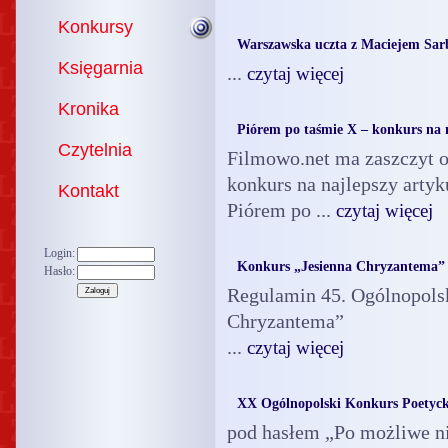
Konkursy
Warszawska uczta z Maciejem Sar
Księgarnia
...
czytaj więcej
Kronika
Piórem po taśmie X – konkurs na 
Czytelnia
Filmowo.net ma zaszczyt og
konkurs na najlepszy arty
Kontakt
Piórem po ...
czytaj więcej
Login:
Konkurs „Jesienna Chryzantema”
Hasło:
Regulamin 45. Ogólnopols
Chryzantema”
...
czytaj więcej
XX Ogólnopolski Konkurs Poetyck
pod hasłem „Po możliwe ni