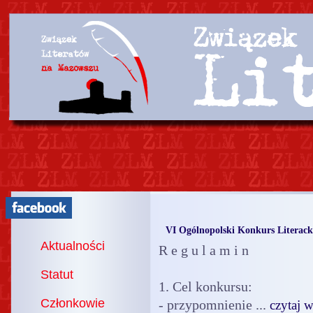
VI Ogólnopolski Konkurs Literac
Aktualności
R e g u l a m i n
Statut
1. Cel konkursu:
Członkowie
- przypomnienie ...
czytaj w