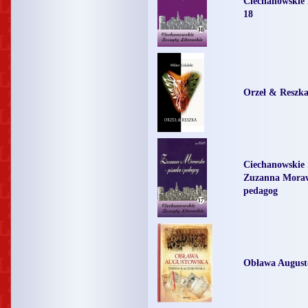
Ciechanowskie 
18
Orzeł & Reszk
Ciechanowskie 
Zuzanna Moraws
pedagog
Obława August