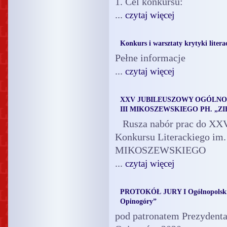
1. Cel konkursu:
...
czytaj więcej
Konkurs i warsztaty krytyki litera
Pełne informacje
...
czytaj więcej
XXV JUBILEUSZOWY OGÓLNO
III MIKOSZEWSKIEGO PH. „ZI
Rusza nabór prac do XXV
Konkursu Literackiego i
MIKOSZEWSKIEGO
...
czytaj więcej
PROTOKÓŁ JURY I Ogólnopolskie
Opinogóry”
pod patronatem Prezydent