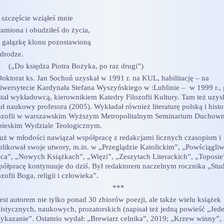
 szczęście wziąłeś mnie
ramiona i obudziłeś do życia,
k gałązkę klonu pozostawioną
 drodze.
Do księdza Piotra Bożyka, po raz drugi”)
ktorat ks. Jan Sochoń uzyskał w 1991 r. na KUL, habilitację – na
iwersytecie Kardynała Stefana Wyszyńskiego w :Lublinie – w 1999 r., 
stał wykładowcą, kierownikiem Katedry Filozofii Kultury. Tam też uzys
uł naukowy profesora (2005). Wykładał również literaturę polską i histo
lozofii w warszawskim Wyższym Metropolitalnym Seminarium Duchow
pieskim Wydziale Teologicznym.
ż w młodości nawiązał współpracę z redakcjami licznych czasopism i
blikował swoje utwory, m.in. w „Przeglądzie Katolickim”, „Powściągliw
aca”, „Nowych Książkach”, „Więzi”, „Zeszytach Literackich”, „Toposie”
półpracę kontynuuje do dziś. Był redaktorem naczelnym rocznika „Stud
ozofii Boga, religii i człowieka”.
***
st autorem nie tylko ponad 30 zbiorów poezji, ale także wielu książek
eistycznych, naukowych, prozatorskich (napisał też jedną powieść „Jed
zykazanie”. Ostatnio wydał: „Brewiarz celnika”, 2019; „Krzew winny”,