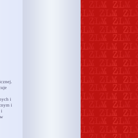
icznej.
zuje
nych i
znym i
 i
 w