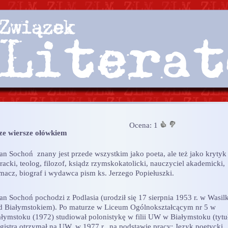
Ocena:
1
ze wiersze ołówkiem
n Sochoń znany jest przede wszystkim jako poeta, ale też jako krytyk
eracki, teolog, filozof, ksiądz rzymskokatolicki, nauczyciel akademicki,
umacz, biograf i wydawca pism ks. Jerzego Popiełuszki.
n Sochoń pochodzi z Podlasia (urodził się 17 sierpnia 1953 r. w Wasil
d Białymstokiem). Po maturze w Liceum Ogólnokształcącym nr 5 w
ałymstoku (1972) studiował polonistykę w filii UW w Białymstoku (tytu
gistra otrzymał na UW, w 1977 r., na podstawie pracy: Język poetycki