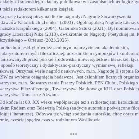
zekłady z francuskiego i łaciny publikował w czasopismach teologiczny
t także redaktorem kilkunastu książek.
 pracę twórczą otrzymał liczne nagrody: Nagrodę Stowarzyszenia
dawców Katolickich „Feniks” (2003) , Ogólnopolską Nagrodę Literack
anciszka Karpińskiego (2004), Galernika Sztuki (2021). Był nominowa
grody Literackiej Nike (2010), dwukrotnie do Nagrody Poetyckiej im. K
łczyńskiego – Orfeusz (2023,2025).
n Sochoń jest/był również cenionym nauczycielem akademickim,
pularyzatorem myśli filozoficznej, uczestnikiem sympozjów i konferenc
ganizowanych przez polskie środowiska uniwersyteckie i literackie, łąc
n sposób teoretyczny i dydaktyczno-praktyczny wymiar swej refleksji
ukowej. Otrzymał wiele nagród naukowych, m.in. Nagrodę II stopnia R
SW za wybitne osiągnięcia badawcze. Jest członkiem licznych organiza
warzystw, m.in. Stowarzyszenia Pisarzy Polskich, PEN Clubu, Polskiego
warzystwa Filozoficznego, Towarzystwa Naukowego KUL oraz Polskie
warzystwa Tomasza z Akwinu.
 końca lat 80. XX wieku współpracuje też z radiostacjami katolickimi
lskim Radiem oraz Telewizją Polską (audycje autorskie poświęcone filoz
logii i literaturze). Odbywa też wciąż spotkania autorskie, choć coraz m
ętnie, częściej spędza czas w rodzinnym Wasilkowie.
***