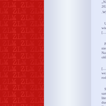
„Ni
20
.W
Uz
wi
[
Po
ni
Na
oł
[…
we
ro
So
sa
lit
du