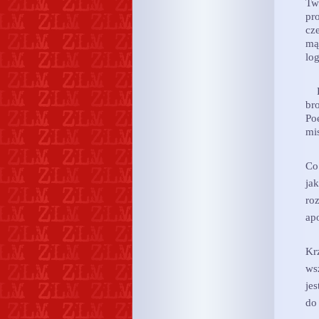
Tw
pro
cze
mą
lo
Po
br
Po
mis
Co
ja
ro
apo
Kr
wsz
jes
do