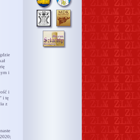
gdzie
kał
rię
nym i
ość i
 i tę
ia z
enaste
 2020;