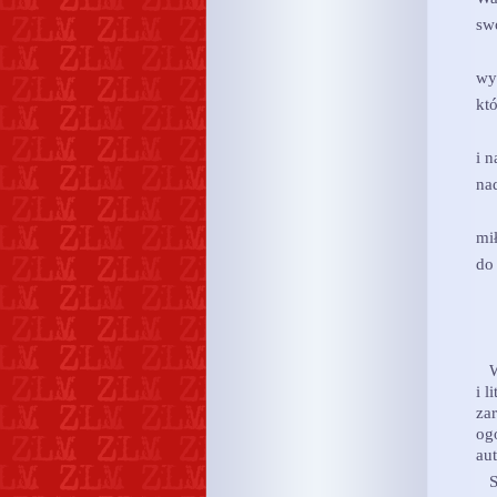
sw
wy
kt
i 
na
mi
do 
Wi
i l
za
og
au
So