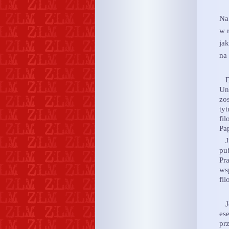
Na
w 
ja
na
(„
Do
Un
zo
tyt
fi
Pa
Ju
pu
Pr
ws
fil
Je
es
pr