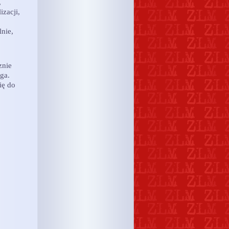
,
izacji,
lnie,
znie
ga.
ię do