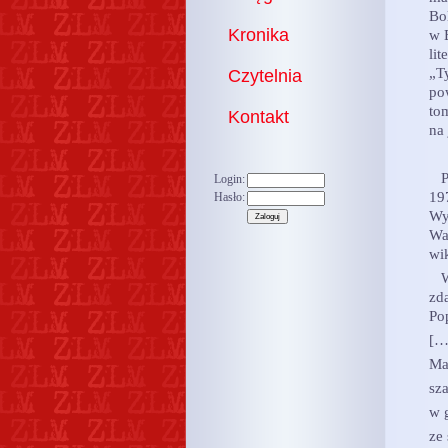
Bo
Kronika
w 
li
„T
Czytelnia
po
to
Kontakt
na 
Po
Login:
197
Hasło:
Wy
Wa
wi
W 
zd
Po
[…
Ma
sz
w 
ze 