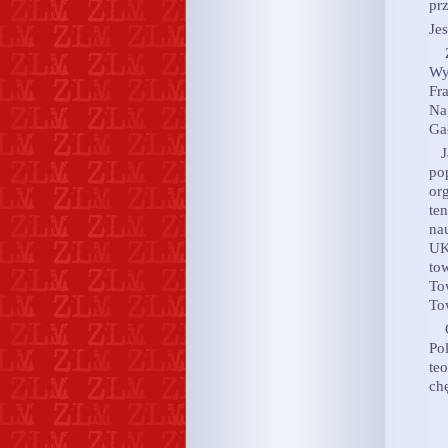
pr
Jes
Za
Wy
Fr
Na
Ga
Ja
po
or
te
na
UK
to
To
To
Od
Po
teo
ch