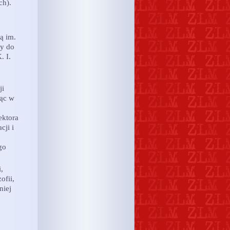
ch).
ą im.
ny do
. I.
ji
ząc w
ektora
cji i
go
,
ofii,
niej