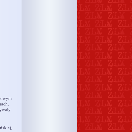
ukowym
mach,
ływały
ńskiej,