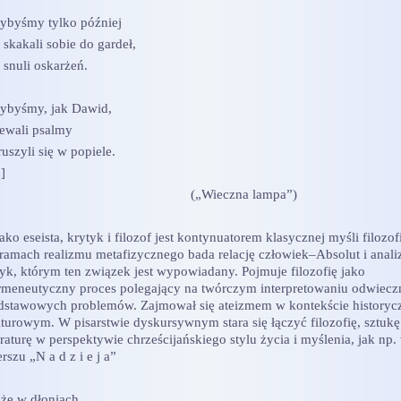
ybyśmy tylko później
 skakali sobie do gardeł,
 snuli oskarżeń.
ybyśmy, jak Dawid,
iewali psalmy
ruszyli się w popiele.
]
(„Wieczna lampa”)
o eseista, krytyk i filozof jest kontynuatorem klasycznej myśli filozof
ramach realizmu metafizycznego bada relację człowiek–Absolut i anali
zyk, którym ten związek jest wypowiadany. Pojmuje filozofię jako
rmeneutyczny proces polegający na twórczym interpretowaniu odwiecz
dstawowych problemów. Zajmował się ateizmem w kontekście historyc
lturowym. W pisarstwie dyskursywnym stara się łączyć filozofię, sztukę
eraturę w perspektywie chrześcijańskiego stylu życia i myślenia, jak np.
rszu „N a d z i e j a”
żę w dłoniach