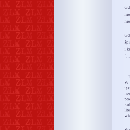
Gd
nie
nie
Gd
śp
i k
[…
Jak
W 
ję
he
po
ku
lit
wie
Wa