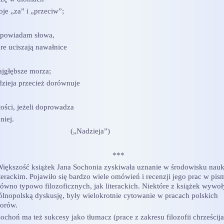
oje „za” i „przeciw”;
powiadam słowa,
óre uciszają nawałnice
najgłębsze morza;
dzieja przecież dorównuje
łości, jeżeli doprowadza
niej.
(„Nadzieja”)
***
ększość książek Jana Sochonia zyskiwała uznanie w środowisku na
iterackim. Pojawiło się bardzo wiele omówień i recenzji jego prac w pis
równo typowo filozoficznych, jak literackich. Niektóre z książek wywo
ólnopolską dyskusję, były wielokrotnie cytowanie w pracach polskich
torów.
choń ma też sukcesy jako tłumacz (prace z zakresu filozofii chrześcija