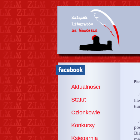
Pis
Aktualności
Ja
Statut
lit
tł
Członkowie
Ja
Konkursy
po
Bi
Księgarnia
ma