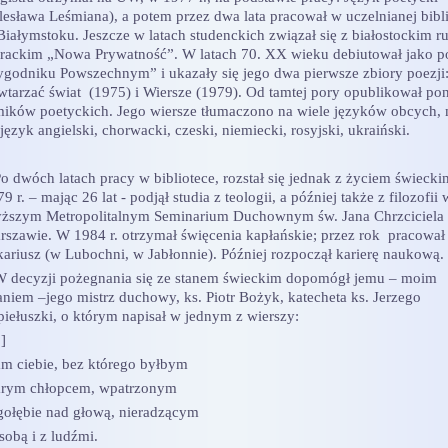
lesława Leśmiana), a potem przez dwa lata pracował w uczelnianej bibl
Białymstoku. Jeszcze w latach studenckich związał się z białostockim 
terackim „Nowa Prywatność”. W latach 70. XX wieku debiutował jako p
ygodniku Powszechnym” i ukazały się jego dwa pierwsze zbiory poezji
wtarzać świat (1975) i Wiersze (1979). Od tamtej pory opublikował po
mików poetyckich. Jego wiersze tłumaczono na wiele języków obcych, 
język angielski, chorwacki, czeski, niemiecki, rosyjski, ukraiński.
 dwóch latach pracy w bibliotece, rozstał się jednak z życiem świeck
9 r. – mając 26 lat - podjął studia z teologii, a później także z filozofii 
ższym Metropolitalnym Seminarium Duchownym św. Jana Chrzciciela
rszawie. W 1984 r. otrzymał święcenia kapłańskie; przez rok pracował
kariusz (w Lubochni, w Jabłonnie). Później rozpoczął karierę naukową.
decyzji pożegnania się ze stanem świeckim dopomógł jemu – moim
aniem –jego mistrz duchowy, ks. Piotr Bożyk, katecheta ks. Jerzego
piełuszki, o którym napisał w jednym z wierszy:
]
m ciebie, bez którego byłbym
arym chłopcem, wpatrzonym
gołębie nad głową, nieradzącym
sobą i z ludźmi.