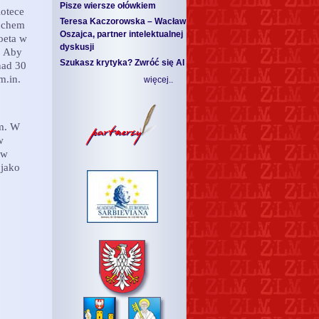
Pisze wiersze ołówkiem
iotece
Teresa Kaczorowska – Wacław
ruchem
Oszajca, partner intelektualnej
oeta w
dyskusji
: Aby
Szukasz krytyka? Zwróć się AI
nad 30
m.in.
więcej..
im. W
w
 w
 jako