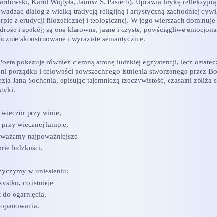
ardowski, Karol Wojtyła, Janusz S. Pasierb). Uprawia lirykę refleksyjną
wadząc dialog z wielką tradycją religijną i artystyczną zachodniej cywil
rpie z erudycji filozoficznej i teologicznej. W jego wierszach dominuje
drość i spokój; są one klarowne, jasne i czyste, powściągliwe emocjona
gicznie skonstruowane i wyraziste semantycznie.
eta pokazuje również ciemną stronę ludzkiej egzystencji, lecz ostatec
oni porządku i celowości powszechnego istnienia stworzonego przez Bo
ezja Jana Sochonia, opisując tajemniczą rzeczywistość, czasami zbliża s
tyki.
 wieczór przy winie,
k przy wiecznej lampie,
zważamy najpoważniejsze
rie ludzkości.
zyczymy w uniesieniu:
ystko, co istnieje
t do ogarnięcia,
 opanowania.