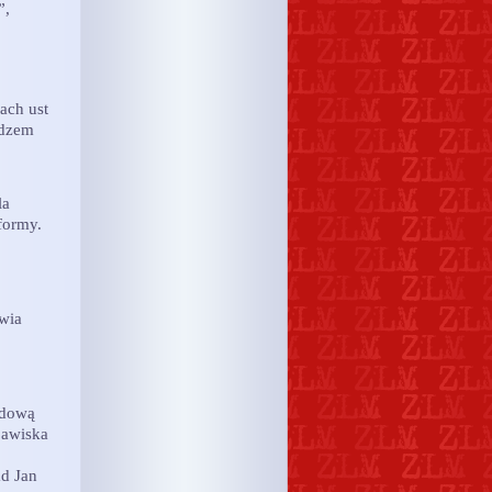
”,
ach ust
ędzem
la
formy.
iwia
ądową
jawiska
ad Jan