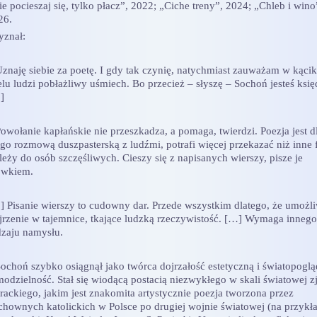
e pocieszaj się, tylko płacz”, 2022; „Ciche treny”, 2024; „Chleb i wino
26.
yznał:
naję siebie za poetę. I gdy tak czynię, natychmiast zauważam w kącik
elu ludzi pobłażliwy uśmiech. Bo przecież – słyszę – Sochoń jesteś ksi
…]
wołanie kapłańskie nie przeszkadza, a pomaga, twierdzi. Poezja jest d
ego rozmową duszpasterską z ludźmi, potrafi więcej przekazać niż inne 
leży do osób szczęśliwych. Cieszy się z napisanych wierszy, pisze je
ówkiem.
] Pisanie wierszy to cudowny dar. Przede wszystkim dlatego, że umożl
jrzenie w tajemnice, tkające ludzką rzeczywistość. […] Wymaga innego
dzaju namysłu.
choń szybko osiągnął jako twórca dojrzałość estetyczną i światopogl
modzielność. Stał się wiodącą postacią niezwykłego w skali światowej z
erackiego, jakim jest znakomita artystycznie poezja tworzona przez
chownych katolickich w Polsce po drugiej wojnie światowej (na przykł