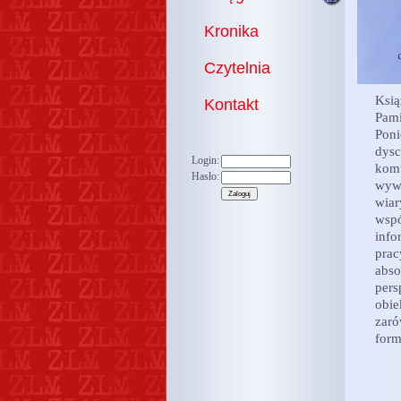
Kronika
Czytelnia
Ksią
Kontakt
Pam
Poni
dys
Login:
komu
Hasło:
wyw
wia
wspó
info
pra
abso
pers
obie
zaró
form