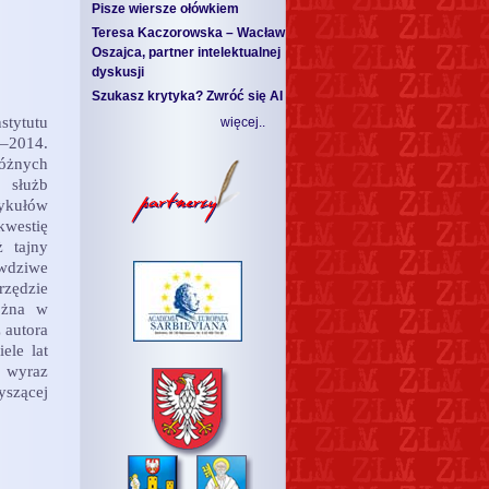
Pisze wiersze ołówkiem
Teresa Kaczorowska – Wacław
Oszajca, partner intelektualnej
dyskusji
Szukasz krytyka? Zwróć się AI
stytutu
więcej..
–2014.
różnych
 służb
tykułów
westię
 tajny
awdziwe
rzędzie
ożna w
 autora
ele lat
j wyraz
yszącej