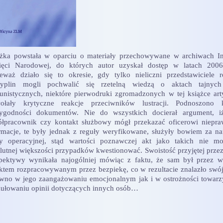
żka powstała w oparciu o materiały przechowywane w archiwach In
ięci Narodowej, do których autor uzyskał dostęp w latach 2006
eważ działo się to okresie, gdy tylko nieliczni przedstawiciele 
cyplin mogli pochwalić się rzetelną wiedzą o aktach tajnych
nistycznych, niektóre pierwodruki zgromadzonych w tej książce ar
ołały krytyczne reakcje przeciwników lustracji. Podnoszono k
rygodności dokumentów. Nie do wszystkich docierał argument, iż
łpracownik czy kontakt służbowy mógł przekazać oficerowi niepr
rmacje, te były jednak z reguły weryfikowane, służyły bowiem za na
cy operacyjnej, stąd wartości poznawczej akt jako takich nie m
lutnej większości przypadków kwestionować. Swoistość przyjętej przez
pektywy wynikała najogólniej mówiąc z faktu, że sam był przez wi
ktem rozpracowywanym przez bezpiekę, co w rezultacie znalazło swó
wno w jego zaangażowaniu emocjonalnym jak i w ostrożności towarz
ułowaniu opinii dotyczących innych osób…