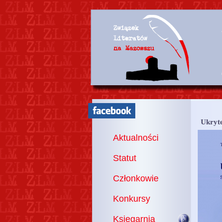
Ukryte
Aktualności
Statut
Członkowie
Konkursy
Księgarnia