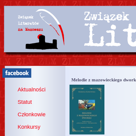
Melodie z mazowieckiego dwor
Aktualności
Statut
Członkowie
Konkursy