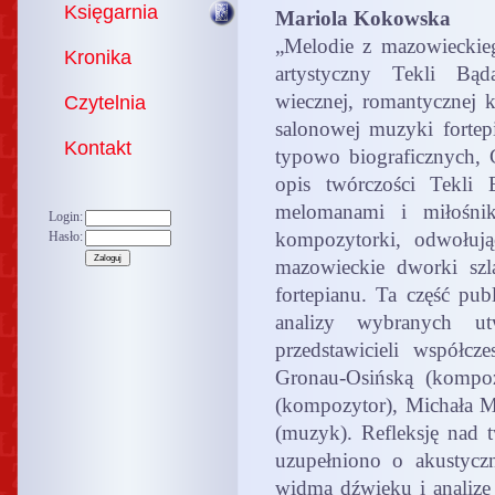
Księgarnia
Mariola Kokowska
„Melodie z mazowieckieg
Kronika
artystyczny Tekli Bąd
wiecznej, romantycznej 
Czytelnia
salonowej muzyki fortep
Kontakt
typowo biograficznych, C
opis twórczości Tekli 
melomanami i miłośnik
Login:
kompozytorki, odwołują
Hasło:
mazowieckie dworki szl
fortepianu. Ta część pub
analizy wybranych ut
przedstawicieli współcz
Gronau-Osińską (kompo
(kompozytor), Michała 
(muzyk). Refleksję nad t
uzupełniono o akustyc
widma dźwięku i analizę