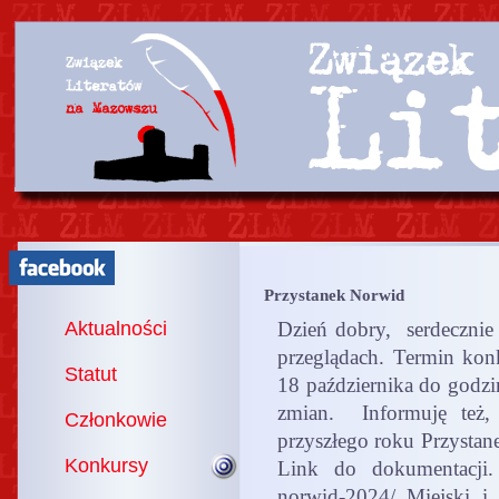
Przystanek Norwid
Aktualności
Dzień dobry, serdecznie
przeglądach. Termin konk
Statut
18 października do godzi
zmian. Informuję też, 
Członkowie
przyszłego roku Przystan
Konkursy
Link do dokumentac
norwid-2024/ Miejski 