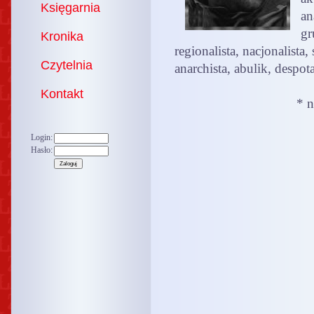
Księgarnia
an
gr
Kronika
regionalista, nacjonalista, 
Czytelnia
anarchista, abulik, despot
Kontakt
* n
Login:
Hasło: