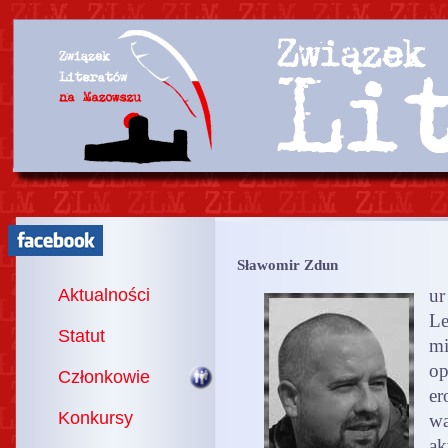
Sławomir Zdun
Aktualności
ur
Le
Statut
mi
op
Członkowie
er
Konkursy
wa
ak