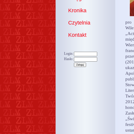
Kronika
Czytelnia
pro 
Wile
„Ac
Kontakt
mię
Wier
fran
Login:
prze
Hasło:
(201
ukaz
Apok
publ
Sto
Lite
Twór
2012
hono
Zasł
„Św
fest
ust