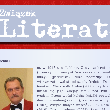
ychner
ur. w 1947 r. w Lublinie. Z wykształcenia 
(ukończył Uniwersytet Warszawski), z zami
muzyk (perkusista), dużo podróżuje. Pi
wierszy zajmował się od szkoły średniej. Deb
tomikiem Wiersze dla Ciebie (2000), trzy lata 
ukazał się jego kolejny tomik pod tym
tytułem. Potem wydał kolejne książki poetyc
dnia powszedniego (2005), Ze źródła wody 
(2007), Witryna małych szczęść (2008), Rosa 
(2010), Poezje wybrane (2021), Szach Mat 