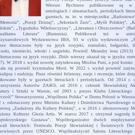
Wiersze Rychnera publikowane są w
antologiach i almanachach, periodykach litera
gazetach, m. in. w miesięczniku „Radostowa
Memoria”, „Poezji Dzisiaj”, „Sekretach Żaru”, „Myśli Polskiej”, „K
ńskim”, „Tygodniku Wileńszczyzny”, „Literatura i Obszczestwo” (Bułg
tualitatea Literara” (Rumunia). Publikował też w antol
dzynarodowych Wydawnictwa IBiS, 93 w cyklu wydawniczym „M
sze tłumaczone były na język rosyjski, rumuński, bułgarski, li
cuski, niemiecki, włoski i angielski. Powieść Meandry losu (2013) 
tłumaczona na język rosyjski. Zbiór wierszy ukazał się w języku ru
7). W 2018 r. wydał nowelę zatytułowaną Mroźna Pani, a pod koniec 
ała się powieść kryminalna Mord. W 2022 r. wydał powieść zatyt
alipsa i nadzieja. Pisze również felietony, eseje i recenzje, które dot
ikowane były w gazetach literackich i periodykach. Od 2014 r. 
warzyszenia Autorów ZAiKS, od 2016 r. członek Słowiańskiej Ak
ratury i Sztuki w Warnie, od 2003 r. prezes Klubu Literackiego
czość” Stowarzyszenia „Wspólnota Polska” w Domu Polonii w Warsz
 r. odznaczony przez Ministra Kultury i Dziedzictwa Narodowego 
rową „Zasłużony dla Kultury Polskiej”, a w 2016 r. uhonorowany 
użony Kulturze Gloria Artis. W marcu 2017 r. otrzymał nagrodę li
iętokrzyskiego Gustawa”. Współorganizator dwóch międzynaro
iwali literackich: Festiwalu Poezji Słowiańskiej i Światowych Dni
anowionych przez UNESCO. Współzałożyciel Salonu Literackieg