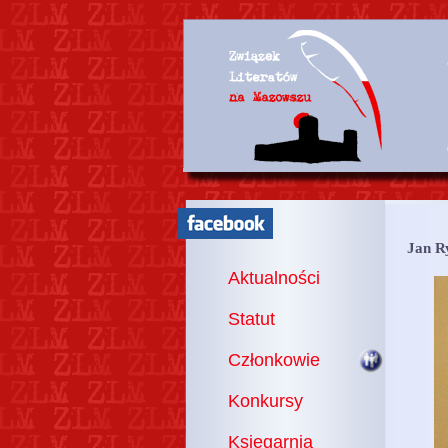
Jan R
Aktualności
Statut
Członkowie
Konkursy
Księgarnia