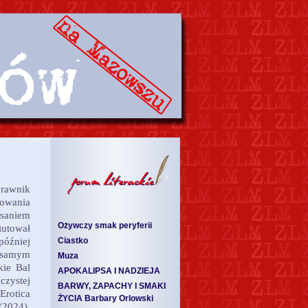
prawnik
łowania
saniem
Ożywczy smak peryferii
iutował
później
Ciastko
 samym
Muza
kie Bal
APOKALIPSA I NADZIEJA
czystej
BARWY, ZAPACHY I SMAKI
Erotica
ŻYCIA Barbary Orlowski
(2024).