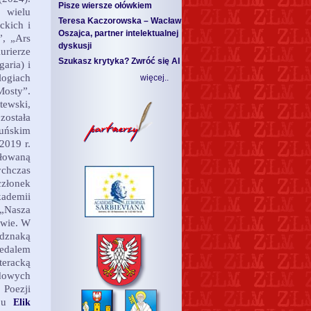
Pisze wiersze ołówkiem
 wielu
Teresa Kaczorowska – Wacław
ckich i
Oszajca, partner intelektualnej
”, „Ars
dyskusji
urierze
Szukasz krytyka? Zwróć się AI
aria) i
ogiach
więcej..
osty”.
tewski,
została
muńskim
2019 r.
ułowaną
ychczas
członek
ademii
 „Nasza
awie. W
odznaką
Medalem
teracką
dowych
 Poezji
o u
Elik