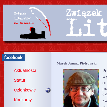
Marek Janusz Piotrowski
Aktualności
P
wy
Statut
st
pr
Członkowie
Oś
Konkursy
zw
w 