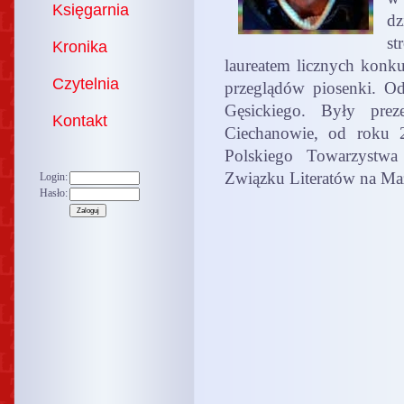
Księgarnia
dz
s
Kronika
laureatem licznych konku
Czytelnia
przeglądów piosenki. O
Gęsickiego. Były prez
Kontakt
Ciechanowie, od roku 
Polskiego Towarzystwa 
Związku Literatów na M
Login:
Hasło: