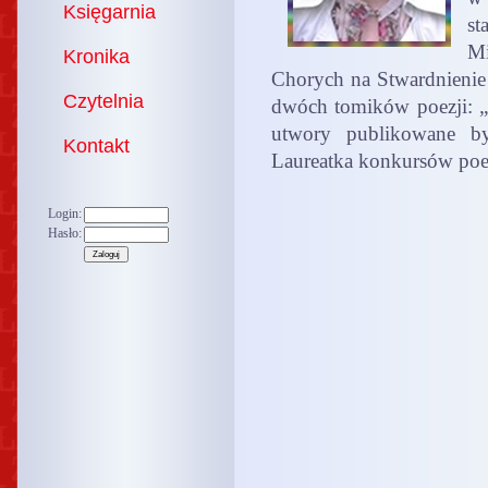
Księgarnia
s
Mi
Kronika
Chorych na Stwardnieni
Czytelnia
dwóch tomików poezji: „P
utwory publikowane by
Kontakt
Laureatka konkursów poe
Login:
Hasło: