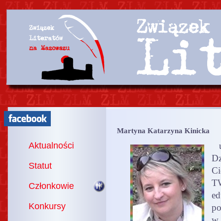
Martyna Katarzyna Kinicka
Aktualności
ur
D
Statut
Ci
TW
Członkowie
ed
Konkursy
p
w 