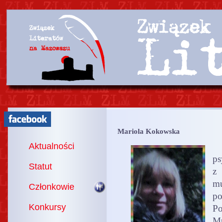
Mariola Kokowska
Aktualności
m
ps
Statut
z 
m
Członkowie
p
Konkursy
P
M