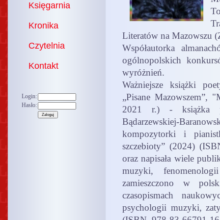
Księgarnia
T
T
Kronika
Literatów na Mazowszu 
Czytelnia
Współautorka almanachó
ogólnopolskich konkursó
Kontakt
wyróżnień.
Ważniejsze książki poet
„Pisane Mazowszem”, "M
Login:
Hasło:
2021 r.) - książka p
Bądarzewskiej-Baranows
kompozytorki i pianis
szczebioty” (2024) (ISB
oraz napisała wiele publi
muzyki, fenomenologi
zamieszczono w polsk
czasopismach naukowyc
psychologii muzyki, za
(ISBN 978-83-66791-16-