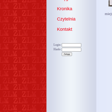
Kronika
miej
Czytelnia
Kontakt
Login:
Hasło: