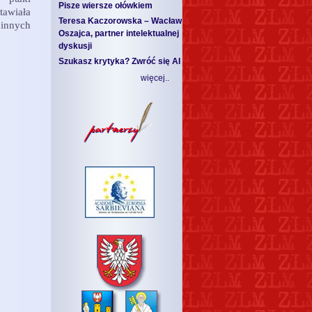
Pisze wiersze ołówkiem
awiała
Teresa Kaczorowska – Wacław
nnych
Oszajca, partner intelektualnej
dyskusji
Szukasz krytyka? Zwróć się AI
więcej..