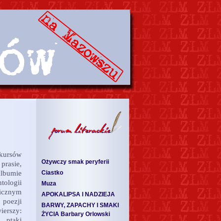
kursów
Ożywczy smak peryferii
prasie,
albumie
Ciastko
ologii
Muza
ficznym
APOKALIPSA I NADZIEJA
 poezji
BARWY, ZAPACHY I SMAKI
ierszy:
ŻYCIA Barbary Orlowski
 ptaki