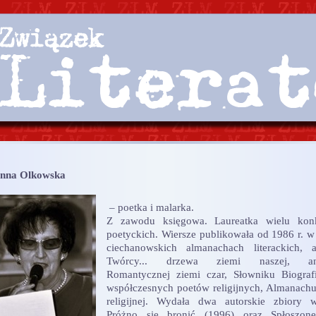
nna Olkowska
– poetka i malarka.
Z zawodu księgowa. Laureatka wielu kon
poetyckich. Wiersze publikowała od 1986 r. w 
ciechanowskich almanachach literackich, 
Twórcy... drzewa ziemi naszej, ant
Romantycznej ziemi czar, Słowniku Biogra
współczesnych poetów religijnych, Almanachu
religijnej. Wydała dwa autorskie zbiory w
Próżno się bronić (1996) oraz Spłoszone