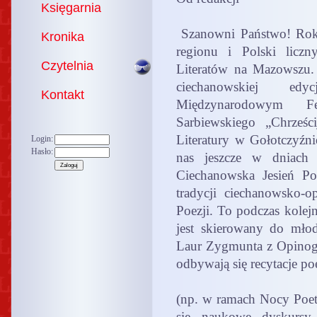
Księgarnia
Szanowni Państwo! Rok 
Kronika
regionu i Polski licz
Czytelnia
Literatów na Mazowszu. 
ciechanowskiej ed
Kontakt
Międzynarodowym Fe
Sarbiewskiego „Chrześ
Literatury w Gołotczyźni
Login:
Hasło:
nas jeszcze w dniach 
Ciechanowska Jesień Po
tradycji ciechanowsko-o
Poezji. To podczas kolej
jest skierowany do mło
Laur Zygmunta z Opinogó
odbywają się recytacje po
(np. w ramach Nocy Poetó
się naukowe dyskursy 