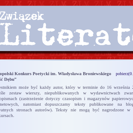
opolski Konkurs Poetycki im. Władysława Broniewskiego
pobierz(0
ść Dębu”
stnikiem może być każdy autor, który w terminie do 16 września 
eśle zestaw wierszy, niepublikowanych w wydawnictwach zwar
opismach (zastrzeżenie dotyczy czasopism i magazynów papierowy
ernetowych, natomiast dopuszczamy teksty publikowane na blo
watnych stronach autorów). Teksty nie mogą być nagrodzone w 
ursach.