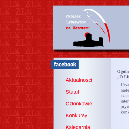
Ogóln
„O Li
Aktualności
Ucze
nad
Statut
czas
int
Członkowie
pry
konk
Konkursy
Księgarnia