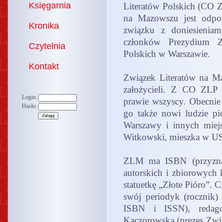
Księgarnia
Literatów Polskich (CO
na Mazowszu jest odpow
Kronika
związku z doniesieniami
członków Prezydium Z
Czytelnia
Polskich w Warszawie.
Kontakt
Związek Literatów na M
założycieli. Z CO ZLP 
Login:
prawie wszyscy. Obecnie 
Hasło:
go także nowi ludzie pi
Warszawy i innych miej
Witkowski, mieszka w U
ZLM ma ISBN (przyznan
autorskich i zbiorowych k
statuetkę „Złote Pióro”. 
swój periodyk (rocznik) 
ISBN i ISSN), redag
Kaczorowską (prezes Zwią