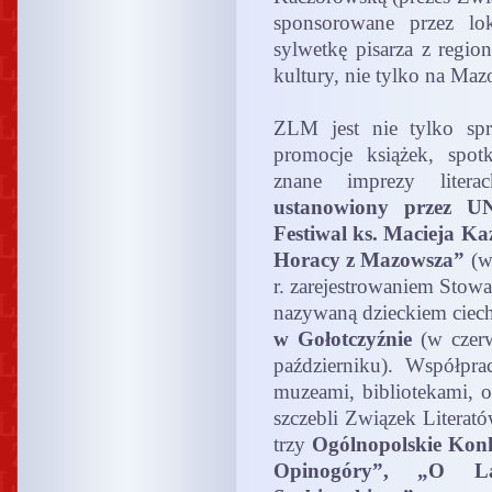
sponsorowane przez lo
sylwetkę pisarza z region
kultury, nie tylko na Ma
ZLM jest nie tylko sp
promocje książek, spot
znane imprezy liter
ustanowiony przez 
Festiwal ks. Macieja Ka
Horacy z Mazowsza”
(w
r. zarejestrowaniem Stow
nazywaną dzieckiem ciech
w Gołotczyźnie
(w czer
październiku). Współpra
muzeami, bibliotekami, o
szczebli Związek Litera
trzy
Ogólnopolskie Kon
Opinogóry”, „O L