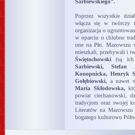
Sarbiewskiego”.
Poprzez wszystkie dzi
włącza się w twórczy r
organizacja o ugruntowane
w oparciu o chlubne tra
one na Płn. Mazowszu w
mieszkali, przebywali i t
Świętochowski
(są ich
Sarbiewski, Stefan
Konopnicka, Henryk Si
Gołębiowski,
a nawet w
Maria Skłodowska,
któ
powiat ciechanowski, d
tradycjom oraz swojej k
Literatów na Mazowszu 
bogatego kulturowo Pół