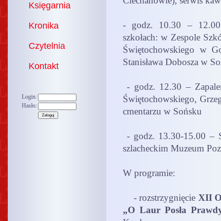
Ciechanowie), serwis ka
Księgarnia
- godz. 10.30 – 12.00
Kronika
szkołach: w Zespole Szkó
Czytelnia
Świętochowskiego w Go
Stanisława Dobosza w S
Kontakt
- godz. 12.30 – Zapale
Login:
Świętochowskiego, Grzego
Hasło:
cmentarzu w Sońsku
- godz. 13.30-15.00 – S
szlacheckim Muzeum
Poz
W programie:
- rozstrzygnięcie
XII O
„O Laur Posła
Prawdy