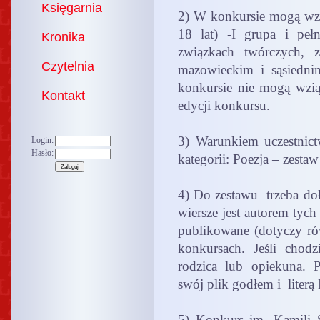
Księgarnia
2) W konkursie mogą wzią
18 lat) -I grupa i peł
Kronika
związkach twórczych, 
Czytelnia
mazowieckim i sąsiedn
konkursie nie mogą wziąć
Kontakt
edycji konkursu.
3) Warunkiem uczestnictw
Login:
Hasło:
kategorii: Poezja – zest
4) Do zestawu trzeba doł
wiersze jest autorem tych
publikowane (dotyczy rów
konkursach. Jeśli chodz
rodzica lub opiekuna. P
swój plik godłem i literą
5) Konkurs im. Kamili S