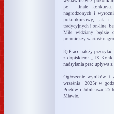
wydawnictwie pokonkurs
po finale konkursu. 
nagrodzonych i wyróżn
pokonkursowy, jak i 
tradycyjnych i on-line, b
Mile widziany będzie o
pomniejszy wartość nagr
8) Prace należy przesyłać
z dopiskiem: „ IX Konku
nadsyłania prac upływa z
Ogłoszenie wyników i 
września 2025r w godz
Poetów i Jubileuszu 2
Mławie.