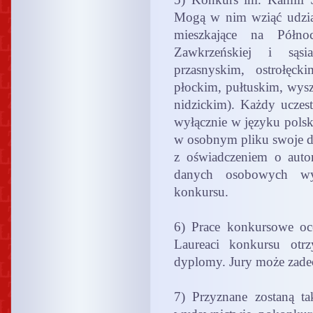
Mogą w nim wziąć udzia
mieszkające na Półno
Zawkrzeńskiej i sąsia
przasnyskim, ostrołęck
płockim, pułtuskim, wy
nidzickim). Każdy uczest
wyłącznie w języku pols
w osobnym pliku swoje da
z oświadczeniem o autor
danych osobowych wył
konkursu.
6) Prace konkursowe oc
Laureaci konkursu otrz
dyplomy. Jury może zade
7) Przyznane zostaną t